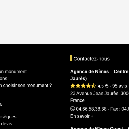
Contactez-nous
mon monument
Agence de Nîmes – Centre
ions
Jaurès)
 choisir son monument ?
/5 -
95
avis
4.5
23 Avenue Jean Jaurès, 300
France
e
04.66.58.38.38 - Fax : 04
En savoir +
obsèques
 devis
Agence de Nîmes Ouest –