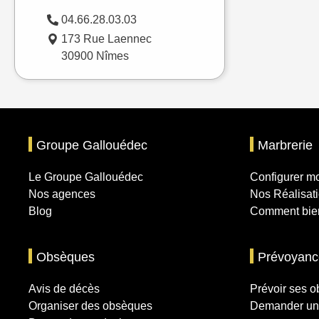
04.66.28.03.03
173 Rue Laennec
30900 Nîmes
Groupe Gallouédec
Marbrerie
Le Groupe Gallouédec
Configurer 
Nos agences
Nos Réalisat
Blog
Comment bien
Obsèques
Prévoyanc
Avis de décès
Prévoir ses 
Organiser des obsèques
Demander un