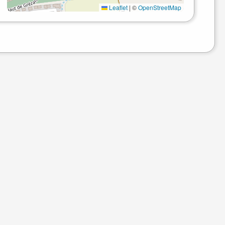
Leaflet
|
©
OpenStreetMap