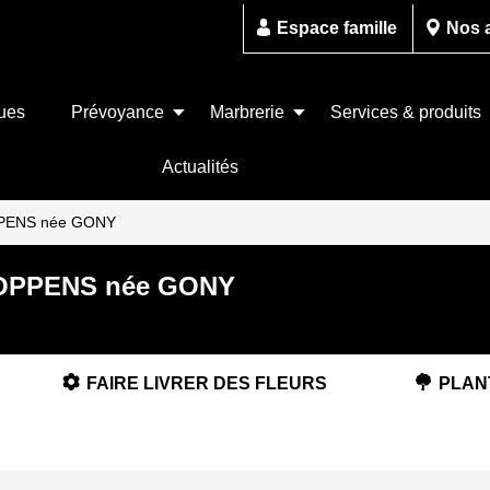
Espace famille
Nos 
ues
Prévoyance
Marbrerie
Services & produits
Actualités
OPPENS née GONY
 COPPENS née GONY
FAIRE LIVRER DES FLEURS
PLAN