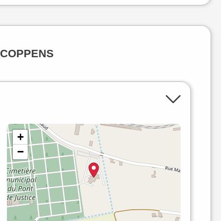
te COPPENS
+
−