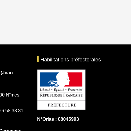
Habilitations préfectorales
 (Jean
00 Nîmes,
.66.58.38.31
N°Orias : 08045993
 Carémeau