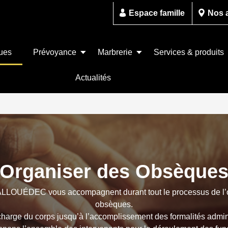
Espace famille
Nos 
ues
Prévoyance
Marbrerie
Services & produits
Actualités
Organiser des Obsèque
LLOUÉDEC vous accompagnent durant tout le processus de l’o
obsèques.
charge du corps jusqu’à l’accomplissement des formalités admin