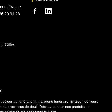
mes, France
.66.29.91.28
nt-Gilles
té
jour au funérarium, marbrerie funéraire, livraison de fleurs
in du processus de deuil. Découvrez tous nos produits et
ide et immédiate dans toute le Gard