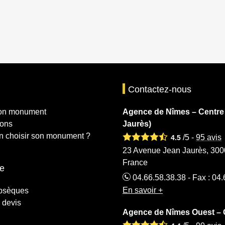
Contactez-nous
mon monument
Agence de Nîmes – Centre
ions
Jaurès)
 choisir son monument ?
/5 -
95
avis
4.5
23 Avenue Jean Jaurès, 300
France
e
04.66.58.38.38 - Fax : 04
En savoir +
obsèques
 devis
Agence de Nîmes Ouest –