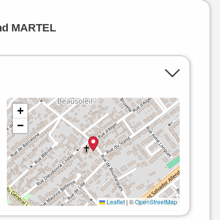
ond MARTEL
+
−
Leaflet
|
©
OpenStreetMap