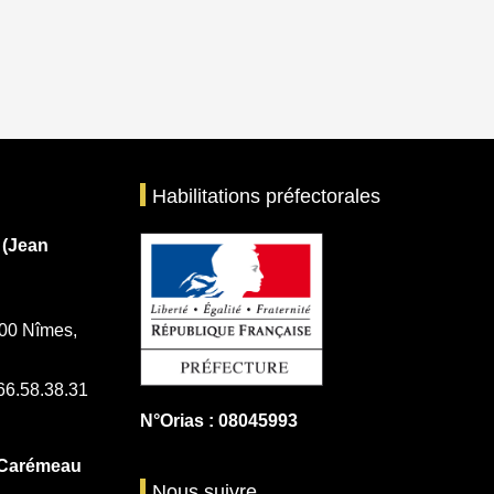
Habilitations préfectorales
 (Jean
00 Nîmes,
.66.58.38.31
N°Orias : 08045993
 Carémeau
Nous suivre