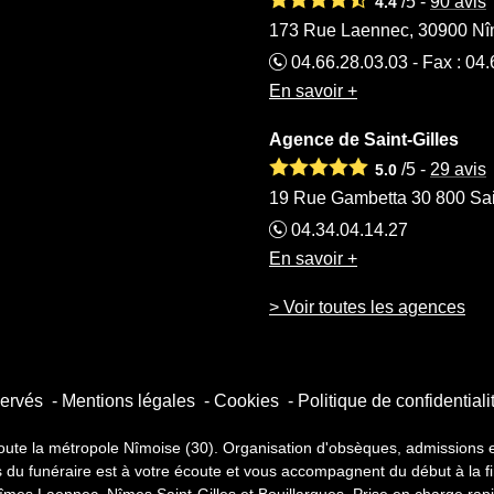
/5 -
90
avis
4.4
173 Rue Laennec, 30900 Nî
04.66.28.03.03 - Fax : 04
En savoir +
Agence de Saint-Gilles
/5 -
29
avis
5.0
19 Rue Gambetta 30 800 Sai
04.34.04.14.27
En savoir +
> Voir toutes les agences
servés
Mentions légales
Cookies
Politique de confidentiali
la métropole Nîmoise (30). Organisation d'obsèques, admissions et sé
s du funéraire est à votre écoute et vous accompagnent du début à la f
mes Laennec, Nîmes Saint-Gilles et Bouillargues. Prise en charge rap